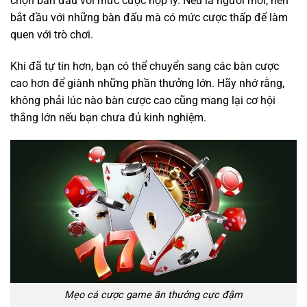
chọn bàn đấu với mức cược hợp lý. Nếu là người mới, nên
bắt đầu với những bàn đấu mà có mức cược thấp để làm
quen với trò chơi.
Khi đã tự tin hơn, bạn có thể chuyển sang các bàn cược
cao hơn để giành những phần thưởng lớn. Hãy nhớ rằng,
không phải lúc nào bàn cược cao cũng mang lại cơ hội
thắng lớn nếu bạn chưa đủ kinh nghiệm.
Mẹo cá cược game ăn thưởng cực đậm