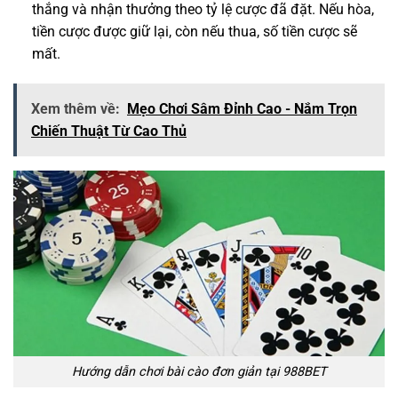
thắng và nhận thưởng theo tỷ lệ cược đã đặt. Nếu hòa,
tiền cược được giữ lại, còn nếu thua, số tiền cược sẽ
mất.
Xem thêm về:
Mẹo Chơi Sâm Đỉnh Cao - Nắm Trọn
Chiến Thuật Từ Cao Thủ
Hướng dẫn chơi bài cào đơn giản tại 988BET