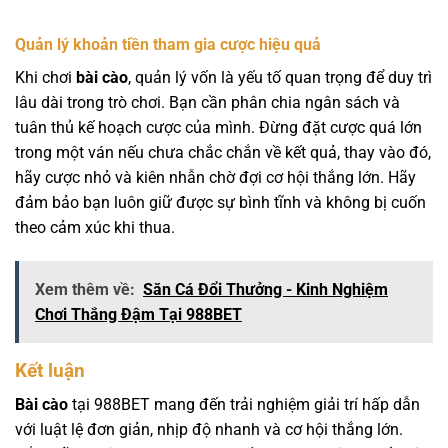
Quản lý khoản tiền tham gia cược hiệu quả
Khi chơi
bài cào
, quản lý vốn là yếu tố quan trọng để duy trì
lâu dài trong trò chơi. Bạn cần phân chia ngân sách và
tuân thủ kế hoạch cược của mình. Đừng đặt cược quá lớn
trong một ván nếu chưa chắc chắn về kết quả, thay vào đó,
hãy cược nhỏ và kiên nhẫn chờ đợi cơ hội thắng lớn. Hãy
đảm bảo bạn luôn giữ được sự bình tĩnh và không bị cuốn
theo cảm xúc khi thua.
Xem thêm về:
Săn Cá Đổi Thưởng - Kinh Nghiệm
Chơi Thắng Đậm Tại 988BET
Kết luận
Bài cào
tại 988BET mang đến trải nghiệm giải trí hấp dẫn
với luật lệ đơn giản, nhịp độ nhanh và cơ hội thắng lớn.