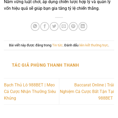
Nắm vững luật chơi, áp dụng chiến lược hợp lý và quản lý
vốn hiệu quả sẽ giúp bạn gia tăng tỷ lệ chiến thắng.
Bài viết này được đăng trong
Tin tức
. Đánh dấu
liên kết thường trực
.
TÁC GIẢ PHÙNG THANH THANH
Bạch Thủ Lô 988BET | Mẹo
Baccarat Online | Trải
Cá Cược Nhận Thưởng Siêu
Nghiệm Cá Cược Bất Tận Tại
Khủng
988BET