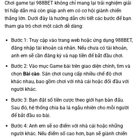
Chơi game tại 988BET không chỉ mang lại trải nghiệm giải
trí hấp dẫn mà còn giúp anh em có cơ hội giành chiến
thắng lớn. Dưới đây là hướng dẫn chi tiết các bước để bạn
tham gia trò chơi một cách dễ dàng:
Bước 1: Truy cập vào trang web hoặc ứng dụng 988BET,
đăng nhập tài khoản cá nhân. Nếu chưa có tài khoản,
anh em sẽ cần đăng ký và nạp tiền để bắt đầu chơi.
Bước 2: Vào mục Game bài trên giao diện chính, tìm và
chọn
Bài cào
. Sân chơi cung cấp nhiều chế độ chơi
khác nhau, bao gồm chơi với nhà cái hoặc đối đầu với
người khác.
Bước 3: Bạn đặt số tiền cược theo giới hạn bàn đấu.
Sau đó, hệ thống chia ba lá ngẫu nhiên cho mỗi người
để bắt đầu so bài.
Bước 4: Anh em sẽ so điểm với nhà cái hoặc những
người khác. Nếu điểm số cao hơn, bạn sẽ giành chiến