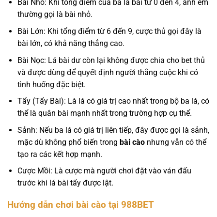
Bài Nhỏ: Khi tổng điểm của ba lá bài từ 0 đến 4, anh em
thường gọi là bài nhỏ.
Bài Lớn: Khi tổng điểm từ 6 đến 9, cược thủ gọi đây là
bài lớn, có khả năng thắng cao.
Bài Nọc: Lá bài dư còn lại không được chia cho bet thủ
và được dùng để quyết định người thắng cuộc khi có
tình huống đặc biệt.
Tẩy (Tẩy Bài): Là lá có giá trị cao nhất trong bộ ba lá, có
thể là quân bài mạnh nhất trong trường hợp cụ thể.
Sảnh: Nếu ba lá có giá trị liên tiếp, đây được gọi là sảnh,
mặc dù không phổ biến trong
bài cào
nhưng vẫn có thể
tạo ra các kết hợp mạnh.
Cược Mồi: Là cược mà người chơi đặt vào ván đấu
trước khi lá bài tẩy được lật.
Hướng dẫn chơi bài cào tại 988BET