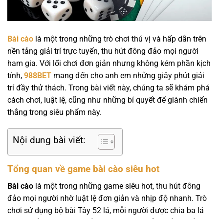
Bài cào
là một trong những trò chơi thú vị và hấp dẫn trên
nền tảng giải trí trực tuyến, thu hút đông đảo mọi người
ham gia. Với lối chơi đơn giản nhưng không kém phần kịch
tính,
988BET
mang đến cho anh em những giây phút giải
trí đầy thử thách. Trong bài viết này, chúng ta sẽ khám phá
cách chơi, luật lệ, cũng như những bí quyết để giành chiến
thắng trong siêu phẩm này.
Nội dung bài viết:
Tổng quan về game bài cào siêu hot
Bài cào
là một trong những game siêu hot, thu hút đông
đảo mọi người nhờ luật lệ đơn giản và nhịp độ nhanh. Trò
chơi sử dụng bộ bài Tây 52 lá, mỗi người được chia ba lá