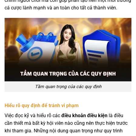
chính người chơi mà còn góp phần tạo nên một môi trường
cá cược lành mạnh và an toàn cho tất cả thành viên.
Tầm quan trọng của các quy định
Hiểu rõ quy định để tránh vi phạm
Việc đọc kỹ và hiểu rõ các
điều khoản điều kiện
là điều
cần thiết mà bất kỳ hội viên nào cũng nên thực hiện trước
khi tham gia. Những nội dung quan trọng như quy trình