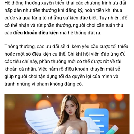
Hệ thống thường xuyên triển khai các chương trình ưu đãi
hấp dẫn như tiền thưởng khi đăng ký, hoàn tiền khi thua
cược và quà tặng từ những sự kiện đặc biệt. Tuy nhiên, để
có thể nhận và rút phần thưởng, người chơi cần tuân thủ
các
điều khoản điều kiện
mà hệ thống đặt ra.
Thông thường, các ưu đãi sẽ đi kèm yêu cầu cược tối thiểu
hoặc một số điều kiện cụ thể. Chỉ khi hội viên đáp ứng đủ
các tiêu chí này, phần thưởng mới có thể được rút về tài
khoản cá nhân. Việc nắm rõ điều khoản khuyến mãi sẽ
giúp người chơi tận dụng tối đa quyền lợi của mình và
tránh những vi phạm không đáng có.