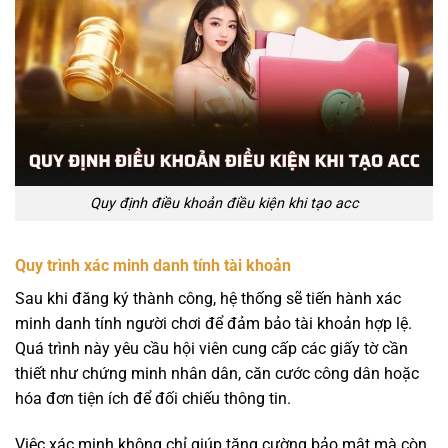
Quy định điều khoản điều kiện khi tạo acc
Quy trình xác minh danh tính tài khoản
Sau khi đăng ký thành công, hệ thống sẽ tiến hành xác
minh danh tính người chơi để đảm bảo tài khoản hợp lệ.
Quá trình này yêu cầu hội viên cung cấp các giấy tờ cần
thiết như chứng minh nhân dân, căn cước công dân hoặc
hóa đơn tiện ích để đối chiếu thông tin.
Việc xác minh không chỉ giúp tăng cường bảo mật mà còn