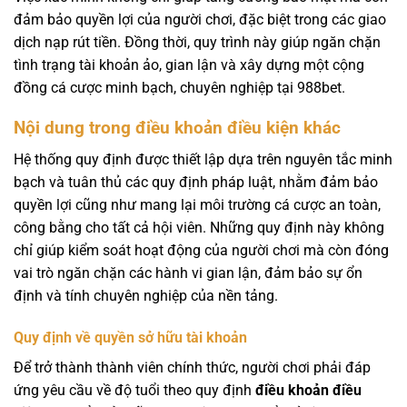
đảm bảo quyền lợi của người chơi, đặc biệt trong các giao
dịch nạp rút tiền. Đồng thời, quy trình này giúp ngăn chặn
tình trạng tài khoản ảo, gian lận và xây dựng một cộng
đồng cá cược minh bạch, chuyên nghiệp tại 988bet.
Nội dung trong điều khoản điều kiện khác
Hệ thống quy định được thiết lập dựa trên nguyên tắc minh
bạch và tuân thủ các quy định pháp luật, nhằm đảm bảo
quyền lợi cũng như mang lại môi trường cá cược an toàn,
công bằng cho tất cả hội viên. Những quy định này không
chỉ giúp kiểm soát hoạt động của người chơi mà còn đóng
vai trò ngăn chặn các hành vi gian lận, đảm bảo sự ổn
định và tính chuyên nghiệp của nền tảng.
Quy định về quyền sở hữu tài khoản
Để trở thành thành viên chính thức, người chơi phải đáp
ứng yêu cầu về độ tuổi theo quy định
điều khoản điều