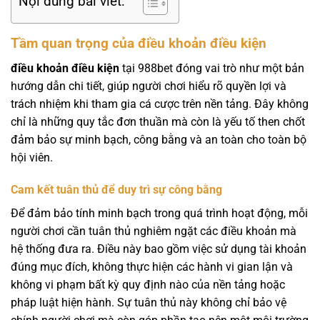
Nội dung bài viết:
Tầm quan trọng của điều khoản điều kiện
điều khoản điều kiện
tại 988bet đóng vai trò như một bản
hướng dẫn chi tiết, giúp người chơi hiểu rõ quyền lợi và
trách nhiệm khi tham gia cá cược trên nền tảng. Đây không
chỉ là những quy tắc đơn thuần mà còn là yếu tố then chốt
đảm bảo sự minh bạch, công bằng và an toàn cho toàn bộ
hội viên.
Cam kết tuân thủ để duy trì sự công bằng
Để đảm bảo tính minh bạch trong quá trình hoạt động, mỗi
người chơi cần tuân thủ nghiêm ngặt các điều khoản mà
hệ thống đưa ra. Điều này bao gồm việc sử dụng tài khoản
đúng mục đích, không thực hiện các hành vi gian lận và
không vi phạm bất kỳ quy định nào của nền tảng hoặc
pháp luật hiện hành. Sự tuân thủ này không chỉ bảo vệ