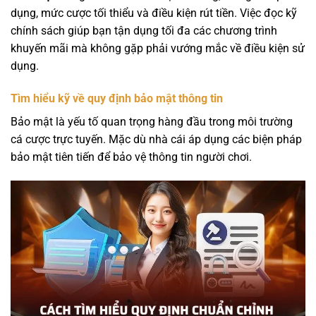
dụng, mức cược tối thiểu và điều kiện rút tiền. Việc đọc kỹ
chính sách giúp bạn tận dụng tối đa các chương trình
khuyến mãi mà không gặp phải vướng mắc về điều kiện sử
dụng.
Tìm hiểu kỹ về quy định bảo mật thông tin
Bảo mật là yếu tố quan trọng hàng đầu trong môi trường
cá cược trực tuyến. Mặc dù nhà cái áp dụng các biện pháp
bảo mật tiên tiến để bảo vệ thông tin người chơi.