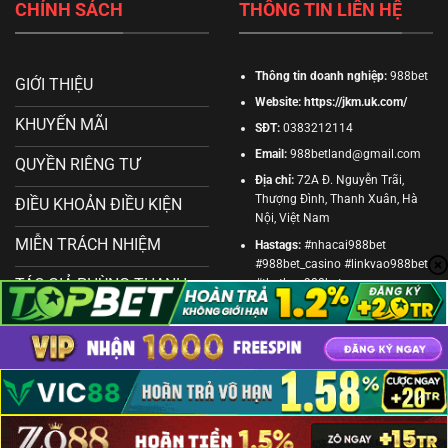
CHÍNH SÁCH
THÔNG TIN LIÊN HỆ
Thông tin doanh nghiệp:
988bet
GIỚI THIỆU
Website:
https://jkm.uk.com/
KHUYẾN MÃI
SĐT:
0383212114
Email:
988betland@gmail.com
QUYỀN RIÊNG TƯ
Địa chỉ:
72A Đ. Nguyễn Trãi,
Thượng Đình, Thanh Xuân, Hà
ĐIỀU KHOẢN ĐIỀU KIỆN
Nội, Việt Nam
MIỄN TRÁCH NHIỆM
Hastags:
#nhacai988bet
#988bet_casino #linkvao988bet
TÁC GIẢ PHÙNG THANH
#thethao988bet
THANH
Bản quyền thuộc về 988bet - jkm.uk.com - Nhà cái 988bet