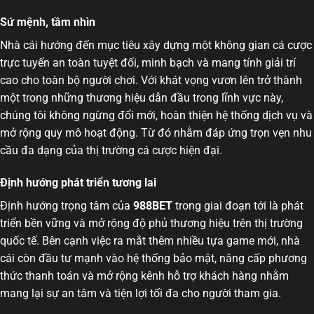
Sứ mệnh, tầm nhìn
Nhà cái hướng đến mục tiêu xây dựng một không gian cá cược
trực tuyến an toàn tuyệt đối, minh bạch và mang tính giải trí
cao cho toàn bộ người chơi. Với khát vọng vươn lên trở thành
một trong những thương hiệu dẫn đầu trong lĩnh vực này,
chúng tôi không ngừng đổi mới, hoàn thiện hệ thống dịch vụ và
mở rộng quy mô hoạt động. Từ đó nhằm đáp ứng trọn vẹn nhu
cầu đa dạng của thị trường cá cược hiện đại.
Định hướng phát triển tương lai
Định hướng trọng tâm của
988BET
trong giai đoạn tới là phát
triển bền vững và mở rộng độ phủ thương hiệu trên thị trường
quốc tế. Bên cạnh việc ra mắt thêm nhiều tựa game mới, nhà
cái còn đầu tư mạnh vào hệ thống bảo mật, nâng cấp phương
thức thanh toán và mở rộng kênh hỗ trợ khách hàng nhằm
mang lại sự an tâm và tiện lợi tối đa cho người tham gia.