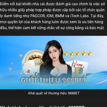
Điểm nổi bật khiến nhà cái được đánh giá cao chính là việc sở
hữu nhiều giấy phép hợp pháp được cấp bởi các tổ chức quản
lý danh tiếng như PAGCOR, IOM, BMM và iTech Labs. Tại đây,
mọi quyền lợi của khách hàng luôn được xem là ưu tiên hàng
đầu, thể hiện cam kết vững chắc về sự công bằng và bảo mật.
Khái quát về thương hiệu 988BET