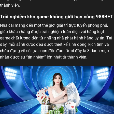
thành viên.
Trải nghiệm kho game không giới hạn cùng 988BET
Nhà cái mang đến một thế giới giải trí trực tuyến phong phú,
giúp khách hàng được trải nghiệm toàn diện với hàng loạt
game chất lượng đến từ những nhà phát hành hàng uy tín. Tại
đây, mỗi sảnh cược đều được thiết kế sinh động, kịch tính và
chứa đựng vô số lựa chọn độc đáo. Dưới đây là 3 danh mục
nhận được sự “tín nhiệm” lớn nhất từ thành viên.