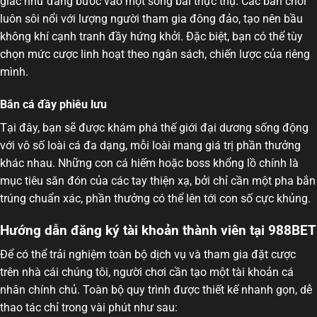
giác như đang bước vào một sòng bài thực thụ. Các bàn chơi
luôn sôi nổi với lượng người tham gia đông đảo, tạo nên bầu
không khí cạnh tranh đầy hứng khởi. Đặc biệt, bạn có thể tùy
chọn mức cược linh hoạt theo ngân sách, chiến lược của riêng
mình.
Bắn cá đầy phiêu lưu
Tại đây, bạn sẽ được khám phá thế giới đại dương sống động
với vô số loài cá đa dạng, mỗi loài mang giá trị phần thưởng
khác nhau. Những con cá hiếm hoặc boss khổng lồ chính là
mục tiêu săn đón của các tay thiện xạ, bởi chỉ cần một pha bắn
trúng chuẩn xác, phần thưởng có thể lên tới con số cực khủng.
Hướng dẫn đăng ký tài khoản thành viên tại 988BET
Để có thể trải nghiệm toàn bộ dịch vụ và tham gia đặt cược
trên nhà cái chúng tôi, người chơi cần tạo một tài khoản cá
nhân chính chủ. Toàn bộ quy trình được thiết kế nhanh gọn, dễ
thao tác chỉ trong vài phút như sau: