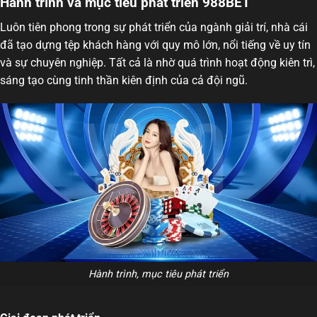
Hành trình và mục tiêu phát triển 988BET
Luôn tiên phong trong sự phát triển của ngành giải trí, nhà cái
đã tạo dựng tệp khách hàng với quy mô lớn, nổi tiếng về uy tín
và sự chuyên nghiệp. Tất cả là nhờ quá trình hoạt động kiên trì,
sáng tạo cùng tinh thần kiên định của cả đội ngũ.
Hành trình, mục tiêu phát triển