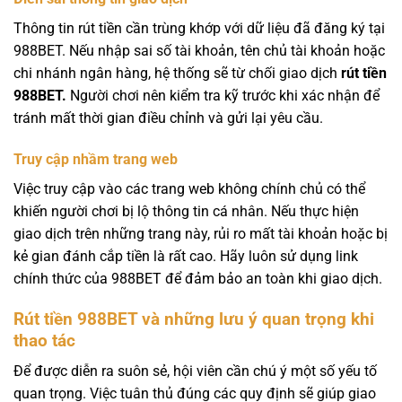
Thông tin rút tiền cần trùng khớp với dữ liệu đã đăng ký tại
988BET. Nếu nhập sai số tài khoản, tên chủ tài khoản hoặc
chi nhánh ngân hàng, hệ thống sẽ từ chối giao dịch
rút tiền
988BET.
Người chơi nên kiểm tra kỹ trước khi xác nhận để
tránh mất thời gian điều chỉnh và gửi lại yêu cầu.
Truy cậ
p
n
h
ầm
trang
web
Việc truy cập vào các trang web không chính chủ có thể
khiến người chơi bị lộ thông tin cá nhân. Nếu thực hiện
giao dịch trên những trang này, rủi ro mất tài khoản hoặc bị
kẻ gian đánh cắp tiền là rất cao. Hãy luôn sử dụng link
chính thức của 988BET để đảm bảo an toàn khi giao dịch.
Rút tiền 988BET và những lưu ý quan trọng khi
thao tác
Để được diễn ra suôn sẻ, hội viên cần chú ý một số yếu tố
quan trọng. Việc tuân thủ đúng các quy định sẽ giúp giao