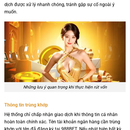
dịch được xử lý nhanh chóng, tránh gặp sự cố ngoài ý
muốn.
Những lưu ý quan trọng khi thực hiện rút vốn
Thôn
g
ti
n trùng
khớp
Hệ thống chỉ chấp nhận giao dịch khi thông tin cá nhân
hoàn toàn chính xác. Tên tài khoản ngân hàng cần trùng
khớp với tên đã đăng ký tại 988BET.
Nếu phát hiện bất kỳ