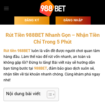
Bỏ
qua
nội
dung
ĐĂNG KÝ
ĐĂNG NHẬP
Rút Tiền 988BET Nhanh Gọn – Nhận Tiền
Chỉ Trong 5 Phút
Rút tiền 988BET
luôn là vấn đề được người chơi quan tâm
hàng đầu. Làm thế nào để rút vốn nhanh, an toàn và
không gặp lỗi? Đừng lo lắng! Bài viết này sẽ hướng dẫn
bạn từng bước tại
988BET
, đảm bảo giao dịch suôn sẻ,
nhận tiền về tài khoản nhanh chóng.
Cùng khám phá ngay
nhé!
Nội dung bài viết: