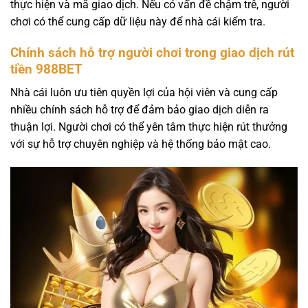
thực hiện và mã giao dịch
.
Nếu có vấn đề chậm trễ, người
chơi có thể cung cấp dữ liệu này để nhà cái kiểm tra.
Chí
n
h sách hỗ
tr
ợ n
g
ư
ời
c
hơi
trong
g
ia
o dịch rút
tiền
9
88B
ET
Nhà cái luôn ưu tiên quyền lợi của hội viên và cung cấp
nhiều chính sách hỗ trợ để đảm bảo giao dịch diễn ra
thuận lợi. Người chơi có thể yên tâm thực hiện rút thưởng
với sự hỗ trợ chuyên nghiệp và hệ thống bảo mật cao.