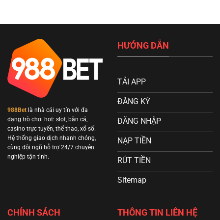
Của
Nhất
Sắt
Những
2025
–
Chiến
Trải
Kê
Nghiệm
Dũng
Cá
Mãnh
HƯỚNG DẪN
Cược
Đinh
Cao
Tại
TẢI APP
988BET
ĐĂNG KÝ
988Bet
là nhà cái uy tín với đa
dạng trò chơi hot: slot, bắn cá,
ĐĂNG NHẬP
casino trực tuyến, thể thao, xổ số.
Hệ thống giao dịch nhanh chóng,
NẠP TIỀN
cùng đội ngũ hỗ trợ 24/7 chuyên
nghiệp tận tình.
RÚT TIỀN
Sitemap
CHÍNH SÁCH
THÔNG TIN LIÊN HỆ