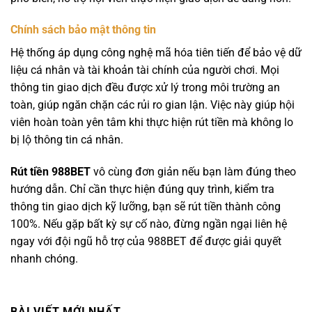
Chính sách bảo mật thông tin
Hệ thống áp dụng công nghệ mã hóa tiên tiến để bảo vệ dữ
liệu cá nhân và tài khoản tài chính của người chơi. Mọi
thông tin giao dịch đều được xử lý trong môi trường an
toàn, giúp ngăn chặn các rủi ro gian lận.
Việc này giúp hội
viên hoàn toàn yên tâm khi thực hiện rút tiền mà không lo
bị lộ thông tin cá nhân.
Rút tiền 988BET
vô cùng đơn giản nếu bạn làm đúng theo
hướng dẫn. Chỉ cần thực hiện đúng quy trình, kiểm tra
thông tin giao dịch kỹ lưỡng, bạn sẽ rút tiền thành công
100%.
Nếu gặp bất kỳ sự cố nào, đừng ngần ngại liên hệ
ngay với đội ngũ hỗ trợ của 988BET để được giải quyết
nhanh chóng
.
BÀI VIẾT MỚI NHẤT