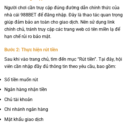
Người chơi cần truy cập đúng đường dẫn chính thức của
nhà cái 988BET để đăng nhập. Đây là thao tác quan trọng
giúp đảm bảo an toàn cho giao dịch. Nên sử dụng link
chính chủ, tránh truy cập các trang web có tên miền lạ để
hạn chế rủi ro bảo mật.
Bước 2: Thực hiện
rú
t
tiề
n
Sau khi vào trang chủ, tìm đến mục “Rút tiền”.
Tại đây, hội
viên cần nhập đầy đủ thông tin theo yêu cầu, bao gồm:
Số tiền muốn rút
Ngân hàng nhận tiền
Chủ tài khoản
Chi nhánh ngân hàng
Mật khẩu giao dịch