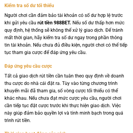
Kiểm tra số dư tối thiểu
Người chơi cần đảm bảo tài khoản có số dư hợp lệ trước
khi gửi yêu cầu
rút tiền 988BET.
Nếu số dư thấp hơn mức
quy định, hệ thống sẽ không thể xử lý giao dịch. Để tránh
mất thời gian, hãy kiểm tra số dư ngay trong phần thông
tin tài khoản.
Nếu chưa đủ điều kiện, người chơi có thể tiếp
tục tham gia cược để đáp ứng yêu cầu.
Đáp
ứng yêu
cầu cư
ợ
c
Tất cả giao dịch rút tiền cần tuân theo quy định về doanh
thu cược do nhà cái đặt ra. Tùy vào từng chương trình
khuyến mãi đã tham gia, số vòng cược tối thiểu có thể
khác nhau. Nếu chưa đạt mức cược yêu cầu, người chơi
cần tiếp tục đặt cược trước khi thực hiện giao dịch.
Việc
này giúp đảm bảo quyền lợi và tính minh bạch trong quá
trình rút tiền.