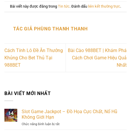
Bài viết này được đăng trong
Tin tức
. Đánh dấu
liên kết thường trực
.
TÁC GIẢ PHÙNG THANH THANH
Cách Tính Lô Đề Ăn Thưởng
Bài Cào 988BET | Khám Phá
Khủng Cho Bet Thủ Tại
Cách Chơi Game Hiệu Quả
988BET
Nhất
BÀI VIẾT MỚI NHẤT
Slot Game Jackpot – Đồ Họa Cực Chất, Nổ Hũ
14
Không Giới Hạn
Th4
Chức năng bình luận bị tắt
ở
Slot