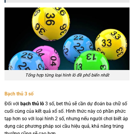
Tổng hợp từng loại hình lô đề phổ biến nhất
Bạch thủ 3 số
Đối với
bạch thủ lô
3 số, bet thủ sẽ cần dự đoán ba chữ số
cuối cùng của kết quả xổ số. Hình thức này có phần phức
tạp hơn so với loại hình 2 số, nhưng nếu người chơi biết áp
dụng các phương pháp soi cầu hiệu quả, khả năng trúng
thưởng cũng sẽ cao hơn.