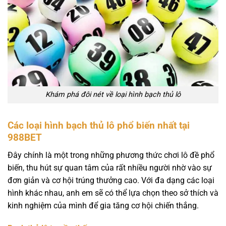
Khám phá đôi nét về loại hình bạch thủ lô
Các loại hình bạch thủ lô phổ biến nhất tại
988BET
Đây chính là một trong những phương thức chơi lô đề phổ
biến, thu hút sự quan tâm của rất nhiều người nhờ vào sự
đơn giản và cơ hội trúng thưởng cao. Với đa dạng các loại
hình khác nhau, anh em sẽ có thể lựa chọn theo sở thích và
kinh nghiệm của mình để gia tăng cơ hội chiến thắng.