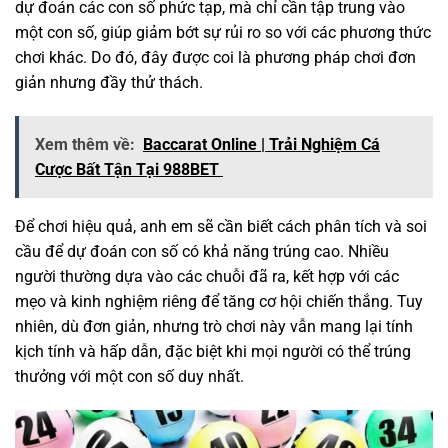
dự đoán các con số phức tạp, mà chỉ cần tập trung vào
một con số, giúp giảm bớt sự rủi ro so với các phương thức
chơi khác. Do đó, đây được coi là phương pháp chơi đơn
giản nhưng đầy thử thách.
Xem thêm về:
Baccarat Online | Trải Nghiệm Cá
Cược Bất Tận Tại 988BET
Để chơi hiệu quả, anh em sẽ cần biết cách phân tích và soi
cầu để dự đoán con số có khả năng trúng cao. Nhiều
người thường dựa vào các chuỗi đã ra, kết hợp với các
mẹo và kinh nghiệm riêng để tăng cơ hội chiến thắng. Tuy
nhiên, dù đơn giản, nhưng trò chơi này vẫn mang lại tính
kịch tính và hấp dẫn, đặc biệt khi mọi người có thể trúng
thưởng với một con số duy nhất.