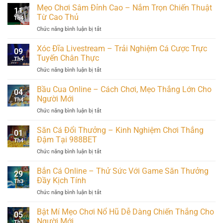
Game
Mẹo Chơi Sâm Đỉnh Cao – Nắm Trọn Chiến Thuật
11
Jackpot
Từ Cao Thủ
Th4
–
Chức năng bình luận bị tắt
ở
Đồ
Mẹo
Họa
Chơi
Xóc Đĩa Livestream – Trải Nghiệm Cá Cược Trực
Cực
09
Sâm
Chất,
Tuyến Chân Thực
Th4
Đỉnh
Nổ
Chức năng bình luận bị tắt
ở
Cao
Hũ
Xóc
–
Không
Đĩa
Bầu Cua Online – Cách Chơi, Mẹo Thắng Lớn Cho
Nắm
Giới
04
Livestream
Trọn
Người Mới
Hạn
Th4
–
Chiến
Chức năng bình luận bị tắt
ở
Trải
Thuật
Bầu
Nghiệm
Từ
Cua
Săn Cá Đổi Thưởng – Kinh Nghiệm Chơi Thắng
Cá
Cao
01
Online
Cược
Đậm Tại 988BET
Thủ
Th4
–
Trực
Chức năng bình luận bị tắt
ở
Cách
Tuyến
Săn
Chơi,
Chân
Cá
Bắn Cá Online – Thử Sức Với Game Săn Thưởng
Mẹo
Thực
29
Đổi
Thắng
Đầy Kịch Tính
Th3
Thưởng
Lớn
Chức năng bình luận bị tắt
ở
–
Cho
Bắn
Kinh
Người
Cá
Bật Mí Mẹo Chơi Nổ Hũ Dễ Dàng Chiến Thắng Cho
Nghiệm
Mới
05
Online
Chơi
Người Mới
Th3